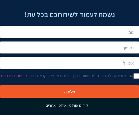
שלום! איך אפשר לעזור?
נשמח לעמוד לשירותכם בכל עת!
אני מסכים/ה לקבל תכנים שיווקיים ועדכונים באימייל. קראתי את
מדיניות הפרטיות
שליחה
קידום אורגני
|
איחסון אתרים