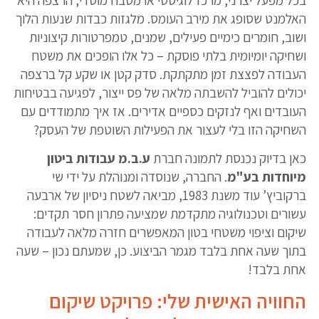
בכל מפעל יצרני, מרכז לוגיסטי או מטבח מוסדי, הרצפה היא
האלמנט שסופג את מירב העומס. מלגזות כבדות שנעות הלוך
ושוב, חומרים כימיים פעילים, שמנים, טמפרטורות קיצוניות
ושחיקה יומיומית בלתי פוסקת – כל אלו הופכים את משטח
העבודה לפצצת זמן מתקתקת. סדק קטן או שקע קל ברצפה
יכולים להוביל להשבתה מלאה של פס ייצור, לפגיעה בבטיחות
העובדים ואף לנזקים כספיים אדירים. אז איך מתמודדים עם
השחיקה הזו בלי לעצור את הפעילות השוטפת של העסק?
כאן בדיוק נכנסת לתמונה חברת
ע.ב.מ עבודות ביטון
מיוחדות בע"מ
. החברה, שנוסדה ומנוהלת על ידי שי
ברקוביץ’ עוד משנת 1983, מביאה לשטח ניסיון של ארבעה
עשורים וטכנולוגיה מתקדמת שמציעה פתרון חסר תקדים:
שיקום וציפוי משטחי בטון המאפשרים חזרה מלאה לעבודה
בתוך שעה אחת בלבד מגמר הביצוע. כן, שמעתם נכון – שעה
אחת בלבד!
החוויה האישית שלי: פרויקט שיקום