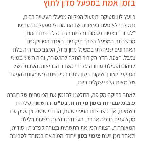
בזמן אמת במפעל מזון לחוץ
כיועץ לוגיסטיקה ותפעול המלווה מפעלי תעשייה רבים,
נתקלתי לא פעם במצבים שבהם מנהלי מפעלים העדיפו
"לגרור" רצפות פגומות ובלויות רק בגלל הפחד המובן
מהשבתת המפעל לצורך תיקונים. באחד הפרויקטים
האחרונים שניהלתי במפעל מזון גדול, המצב כבר היה בלתי
נסבל. רצפת חדר הקירור החלה להתפורר, והיה חשש ממשי
לזיהום ופסילת סחורה על ידי משרד הבריאות. השבתה של
המפעל לצורך שיקום בטון סטנדרטי הייתה משמעותה הפסד
של מאות אלפי שקלים ביום.
לאחר בדיקה מקיפה, החלטנו להזמין את המומחים של חברת
ע.ב.מ עבודות ביטון מיוחדות בע"מ
. החששות שלי היו
בשמיים, אך כשהצוות הגיע לשטח, הבנתי שיש כאן עסק עם
מקצוענים ברמה אחרת. העבודה בוצעה בשעות הלילה
המאוחרות. הצוות הכין את התשתית בצורה קפדנית ויסודית,
ולאחר מכן יישם
ציפוי בטון
ייחודי המותאם במיוחד לסביבה