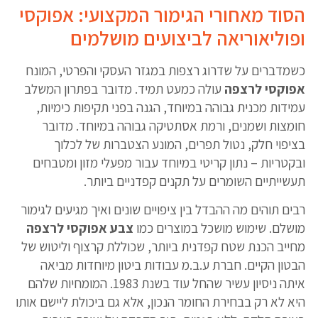
הסוד מאחורי הגימור המקצועי: אפוקסי
ופוליאוריאה לביצועים מושלמים
כשמדברים על שדרוג רצפות במגזר העסקי והפרטי, המונח
אפוקסי לרצפה
עולה כמעט תמיד. מדובר בפתרון המשלב
עמידות מכנית גבוהה במיוחד, הגנה בפני תקיפות כימיות,
חומצות ושמנים, ורמת אסתטיקה גבוהה במיוחד. מדובר
בציפוי חלק, נטול תפרים, המונע הצטברות של לכלוך
ובקטריות – נתון קריטי במיוחד עבור מפעלי מזון ומטבחים
תעשייתיים השומרים על תקנים קפדניים ביותר.
רבים תוהים מה ההבדל בין ציפויים שונים ואיך מגיעים לגימור
מושלם. שימוש מושכל במוצרים כמו
צבע אפוקסי לרצפה
מחייב הכנת שטח קפדנית ביותר, שכוללת קרצוף וליטוש של
הבטון הקיים. חברת ע.ב.מ עבודות ביטון מיוחדות מביאה
איתה ניסיון עשיר שהחל עוד בשנת 1983. המומחיות שלהם
היא לא רק בבחירת החומר הנכון, אלא גם ביכולת ליישם אותו