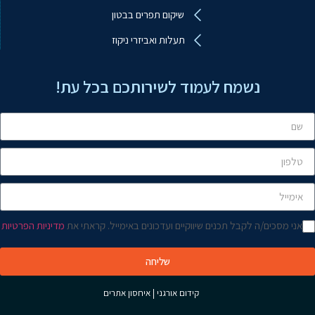
ע.ב.מ עבודות ביטון מיוחדות
שיקום תפרים בבטון
מקוון
תעלות ואביזרי ניקוז
שלום! איך אפשר לעזור?
נשמח לעמוד לשירותכם בכל עת!
אני מסכים/ה לקבל תכנים שיווקיים ועדכונים באימייל. קראתי את
מדיניות הפרטיות
שליחה
קידום אורגני
|
איחסון אתרים