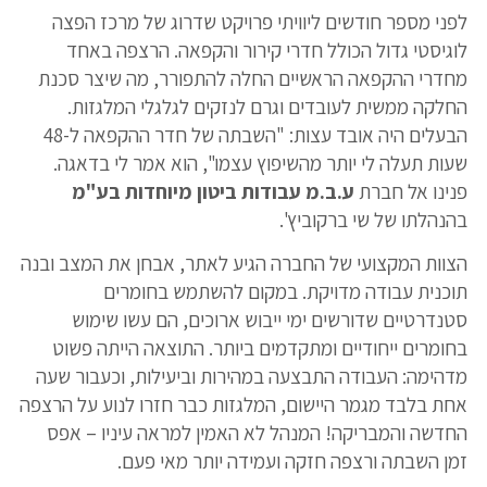
לפני מספר חודשים ליוויתי פרויקט שדרוג של מרכז הפצה
לוגיסטי גדול הכולל חדרי קירור והקפאה. הרצפה באחד
מחדרי ההקפאה הראשיים החלה להתפורר, מה שיצר סכנת
החלקה ממשית לעובדים וגרם לנזקים לגלגלי המלגזות.
הבעלים היה אובד עצות: "השבתה של חדר ההקפאה ל-48
שעות תעלה לי יותר מהשיפוץ עצמו", הוא אמר לי בדאגה.
פנינו אל חברת
ע.ב.מ עבודות ביטון מיוחדות בע"מ
בהנהלתו של שי ברקוביץ'.
הצוות המקצועי של החברה הגיע לאתר, אבחן את המצב ובנה
תוכנית עבודה מדויקת. במקום להשתמש בחומרים
סטנדרטיים שדורשים ימי ייבוש ארוכים, הם עשו שימוש
בחומרים ייחודיים ומתקדמים ביותר. התוצאה הייתה פשוט
מדהימה: העבודה התבצעה במהירות וביעילות, וכעבור שעה
אחת בלבד מגמר היישום, המלגזות כבר חזרו לנוע על הרצפה
החדשה והמבריקה! המנהל לא האמין למראה עיניו – אפס
זמן השבתה ורצפה חזקה ועמידה יותר מאי פעם.