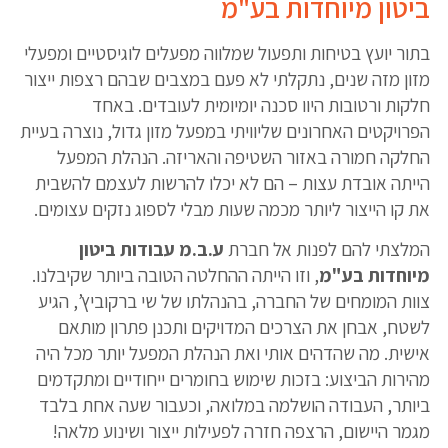
ביטון מיוחדות בע"מ
בתור יועץ בטיחות ותפעול שמלווה מפעלים לוגיסטיים ומפעלי
מזון מזה שנים, נתקלתי לא פעם במצבים שבהם רצפות ייצור
חלקות ורטובות היוו סכנה יומיומית לעובדים. באחד
הפרויקטים האחרונים שליוויתי במפעל מזון גדול, נוצרה בעיית
החלקה חמורה באזור השטיפה והאריזה. הנהלת המפעל
הייתה אובדת עצות – הם לא יכלו להרשות לעצמם להשבית
את קו הייצור ליותר מכמה שעות מבלי לספוג נזקים עצומים.
המלצתי להם לפנות אל חברת
ע.ב.מ עבודות ביטון
מיוחדות בע"מ
, וזו הייתה ההחלטה הטובה ביותר שקיבלנו.
צוות המומחים של החברה, בהנהלתו של שי ברקוביץ’, הגיע
לשטח, אבחן את הצרכים המדויקים ותכנן פתרון מותאם
אישית. מה שהדהים אותי ואת הנהלת המפעל יותר מכל היה
מהירות הביצוע: בזכות שימוש בחומרים ייחודיים ומתקדמים
ביותר, העבודה הושלמה במלואה, וכעבור שעה אחת בלבד
מגמר היישום, הרצפה חזרה לפעילות ייצור ושינוע מלאה!