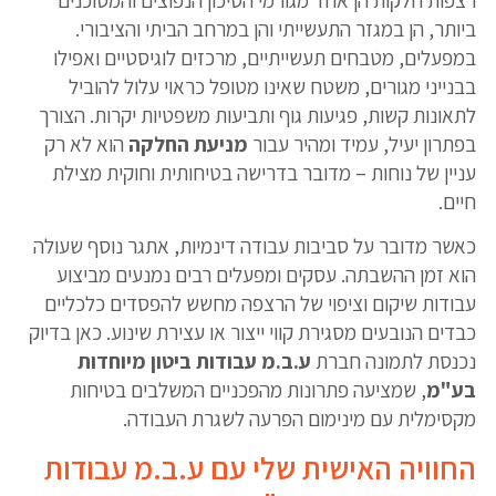
רצפות חלקות הן אחד מגורמי הסיכון הנפוצים והמסוכנים
ביותר, הן במגזר התעשייתי והן במרחב הביתי והציבורי.
במפעלים, מטבחים תעשייתיים, מרכזים לוגיסטיים ואפילו
בבנייני מגורים, משטח שאינו מטופל כראוי עלול להוביל
לתאונות קשות, פגיעות גוף ותביעות משפטיות יקרות. הצורך
בפתרון יעיל, עמיד ומהיר עבור
מניעת החלקה
הוא לא רק
עניין של נוחות – מדובר בדרישה בטיחותית וחוקית מצילת
חיים.
כאשר מדובר על סביבות עבודה דינמיות, אתגר נוסף שעולה
הוא זמן ההשבתה. עסקים ומפעלים רבים נמנעים מביצוע
עבודות שיקום וציפוי של הרצפה מחשש להפסדים כלכליים
כבדים הנובעים מסגירת קווי ייצור או עצירת שינוע. כאן בדיוק
נכנסת לתמונה חברת
ע.ב.מ עבודות ביטון מיוחדות
בע"מ
, שמציעה פתרונות מהפכניים המשלבים בטיחות
מקסימלית עם מינימום הפרעה לשגרת העבודה.
החוויה האישית שלי עם ע.ב.מ עבודות